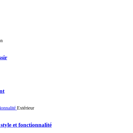
on
ssir
nt
Extérieur
tyle et fonctionnalité