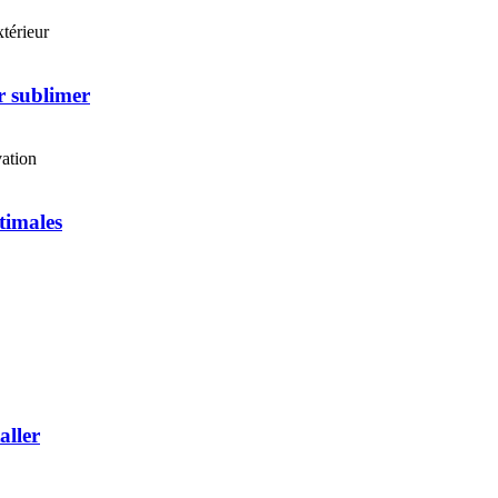
térieur
r sublimer
ation
timales
aller