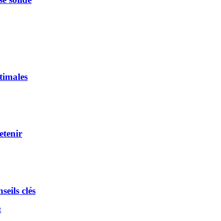
timales
etenir
seils clés